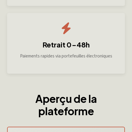
Retrait 0-48h
Paiements rapides via portefeuilles électroniques
Aperçu de la
plateforme