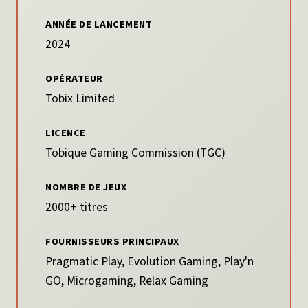
ANNÉE DE LANCEMENT
2024
OPÉRATEUR
Tobix Limited
LICENCE
Tobique Gaming Commission (TGC)
NOMBRE DE JEUX
2000+ titres
FOURNISSEURS PRINCIPAUX
Pragmatic Play, Evolution Gaming, Play'n
GO, Microgaming, Relax Gaming