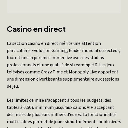
Casino en direct
La section casino en direct mérite une attention
particulière. Evolution Gaming, leader mondial du secteur,
fournit une expérience immersive avec des studios
professionnels et une qualité de streaming HD. Les jeux
télévisés comme Crazy Time et Monopoly Live apportent
une dimension divertissante supplémentaire aux sessions
de jeu.
Les limites de mise s'adaptent à tous les budgets, des
tables à 0,50€ minimum jusqu'aux salons VIP acceptant
des mises de plusieurs milliers d'euros. La fonctionnalité
multi-tables permet de jouer simultanément sur plusieurs