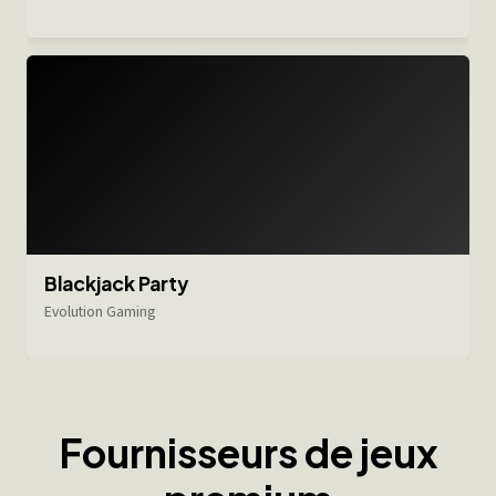
Blackjack Party
Evolution Gaming
Fournisseurs de jeux