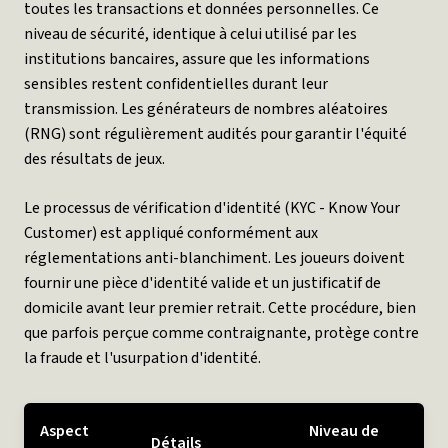
toutes les transactions et données personnelles. Ce
niveau de sécurité, identique à celui utilisé par les
institutions bancaires, assure que les informations
sensibles restent confidentielles durant leur
transmission. Les générateurs de nombres aléatoires
(RNG) sont régulièrement audités pour garantir l'équité
des résultats de jeux.
Le processus de vérification d'identité (KYC - Know Your
Customer) est appliqué conformément aux
réglementations anti-blanchiment. Les joueurs doivent
fournir une pièce d'identité valide et un justificatif de
domicile avant leur premier retrait. Cette procédure, bien
que parfois perçue comme contraignante, protège contre
la fraude et l'usurpation d'identité.
Aspect
Niveau de
Détails