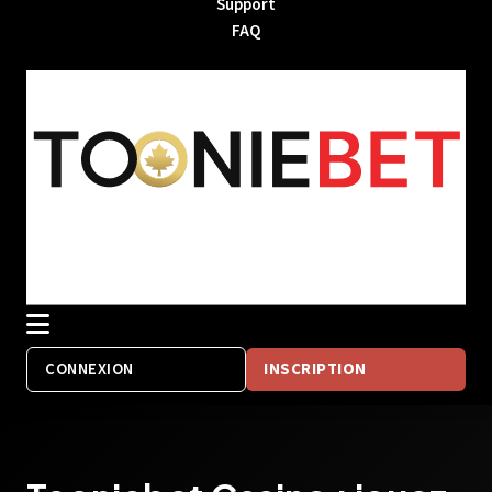
Support
FAQ
CONNEXION
INSCRIPTION