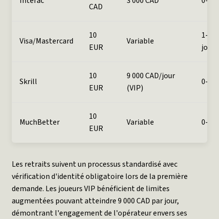
Interac
3 000 CAD
0-48
CAD
10
1-5
Visa/Mastercard
Variable
EUR
jours
10
9 000 CAD/jour
Skrill
0-48
EUR
(VIP)
10
MuchBetter
Variable
0-48
EUR
Les retraits suivent un processus standardisé avec
vérification d'identité obligatoire lors de la première
demande. Les joueurs VIP bénéficient de limites
augmentées pouvant atteindre 9 000 CAD par jour,
démontrant l'engagement de l'opérateur envers ses