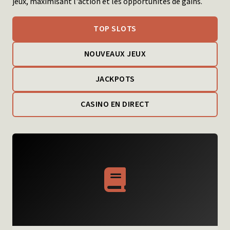
jeux, maximisant l'action et les opportunités de gains.
TOP SLOTS
NOUVEAUX JEUX
JACKPOTS
CASINO EN DIRECT