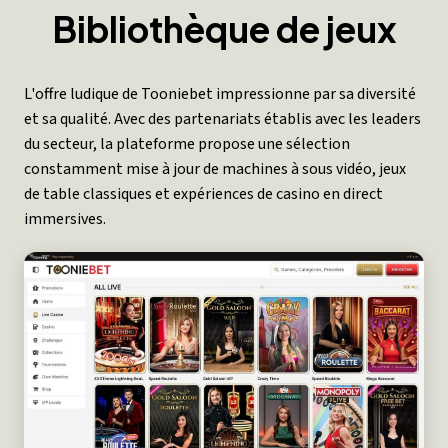
Bibliothèque de jeux
L'offre ludique de Tooniebet impressionne par sa diversité
et sa qualité. Avec des partenariats établis avec les leaders
du secteur, la plateforme propose une sélection
constamment mise à jour de machines à sous vidéo, jeux
de table classiques et expériences de casino en direct
immersives.