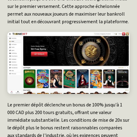
sur le premier versement. Cette approche échelonnée
permet aux nouveaux joueurs de maximiser leur bankroll
initial tout en découvrant progressivement la plateforme.
Le premier dépôt déclenche un bonus de 100% jusqu'à 1
000 CAD plus 200 tours gratuits, offrant une valeur
immédiate substantielle. Les conditions de mise de 20x sur
le dépôt plus le bonus restent raisonnables comparées
aux standards de l'industrie, où les exigences peuvent