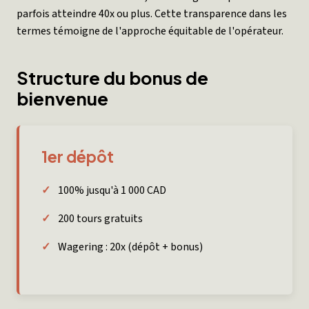
parfois atteindre 40x ou plus. Cette transparence dans les
termes témoigne de l'approche équitable de l'opérateur.
Structure du bonus de
bienvenue
1er dépôt
100% jusqu'à 1 000 CAD
200 tours gratuits
Wagering : 20x (dépôt + bonus)